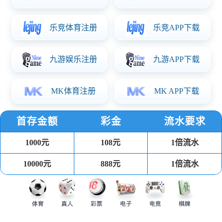
首页
体育看点
正文
2025年初冬，一场名为“东北超”的乡村足球联赛在黑龙江、
吉林、辽宁三省同步揭幕。没有华丽的开幕式，没有明星球
员助阵，却凭借东北大地上那股生猛鲜活的热乎劲儿，在社
交媒体上迅速引爆话题，首日直播观看量突破千万。当零下
二十度的冰碴子混着热汗在草根球员的球鞋下飞溅，这场以
“东北超”为名的民间赛事，正以一种前所未有的姿态，让全
国网友重新认识了黑土地上的热血与幽默。
冰天雪地里的“土味狂欢”：从村口冻梨到
万人空巷
在辽宁铁岭的某村级球场，观众席上裹着军大衣的大爷们人
手一杯热豆浆，场边挂着“输球别上火，回家炖大鹅”的横
幅。这一幕成了“东北超”最真实的注脚——赛事不仅比拼球
技，更比拼创意。各支队伍以村为单位，队名五花八门：从